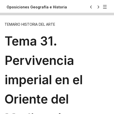
Saltar
Oposiciones Geografía e Historia
Tema 59. Evolución de las artes
Previsualización
al
plásticas en el siglo XIX y hasta 1914
contenido
TEMARIO HISTORIA DEL ARTE
Salir del curso
Tema 31.
Pervivencia
imperial en el
Oriente del